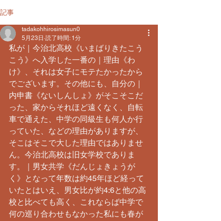
記事
tadakohhirosimasun0
5月23日
読了時間: 1分
私が｜今治北高校《いまばりきたこう
こう》へ入学した一番の｜理由《わ
け》、それは女子にモテたかったから
でございます。その他にも、自分の｜
内申書《ないしんしょ》がそこそこだ
った、家からそれほど遠くなく、自転
車で通えた、中学の同級生も何人か行
っていた、などの理由がありますが、
そこはそこで大した理由ではありませ
ん。今治北高校は旧女学校でありま
す。｜男女共学《だんじょきょうが
く》となって年数は約45年ほど経って
いたとはいえ、男女比が約4:6と他の高
校と比べても高く、これならば中学で
何の巡り合わせもなかった私にも春が