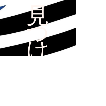
​見
つ
け
た
​見