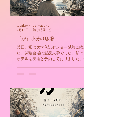
tadakohhirosimasun0
7月16日
読了時間: 1分
『が』小分け版㊴
某日、私は大学入試センター試験に臨みまし
た。試験会場は愛媛大学でした。私は前日から
ホテルを友達と予約しておりました。一年に一
度の大勝負、私はとても緊張致しました。今思
えば、例えその時に失敗しても次がある、とい
う気持ちで臨んだ方が上手くいったなと思って
おります。試験結果としては、得意の数学が思
うように伸びず、予測よりも低い点数になりま
した。このセンター試験の結果を持ってして、
広島大学を受けるのは無謀だと担任の教師に言
われ、私は泣く泣く当該大学の志望を諦めまし
た。