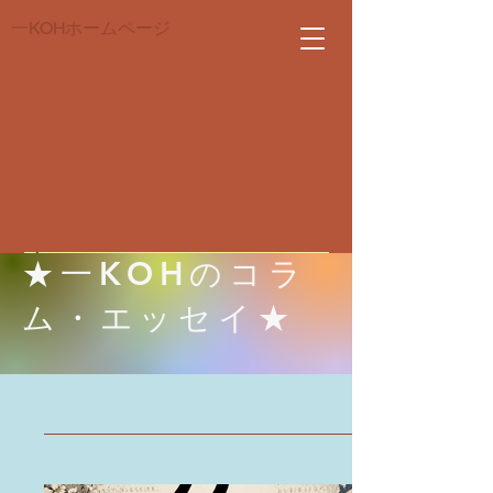
一KOHホームページ
​本日(２０２６/０８/０６)の
​★一KOHのコラ
掲示板
ム・エッセイ★
​冷蔵庫が飲み物で埋ま
っている。
一KOHマーク駅伝
​174走者→175走者→？