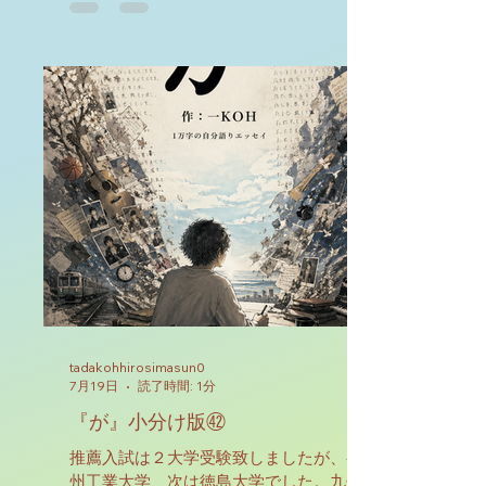
隠して生きてきた、そんな生活でございました
ので、精神に異常をきたしておりました。その
ことに私自身を初め、周りも全く気付いてはお
りませんでしたが、よくよく考えるとしんどい
暮らしぶりであったと反省致しております。自
分自身を周りが理想とする姿で演じる、それが
現在の私は出来なくなってしまったと感じてお
ります。
tadakohhirosimasun0
7月19日
読了時間: 1分
『が』小分け版㊷
推薦入試は２大学受験致しましたが、初めは九
州工業大学、次は徳島大学でした。九州工業大