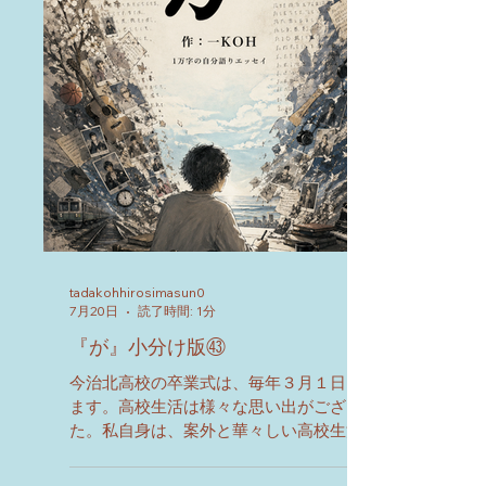
tadakohhirosimasun0
7月20日
読了時間: 1分
『が』小分け版㊸
今治北高校の卒業式は、毎年３月１日にござい
ます。高校生活は様々な思い出がございまし
た。私自身は、案外と華々しい高校生活でござ
いました。高校３年間で学んできたことは、無
駄なことはございませんが、本来の自分自身を