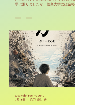
学は滑りましたが、徳島大学には合格致しまし
た。推薦入試で合格し、勉強する必要は無くな
りましたが、皆が前期日程に向けて勉強をして
おりましたので、私自身も勉強は止めずにおり
ました。クラス一丸となって志望校合格に向け
て頑張る、その姿が私自身も好きでありました
ので、しっかりと付き合っておりました。高校
生活３年間は自分自身本来を隠して、同調して
生きてきた３年間であったと振り返ってみて感
じております。
tadakohhirosimasun0
7月18日
読了時間: 1分