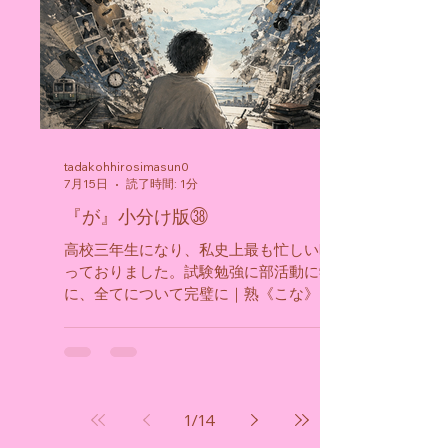
tadakohhirosimasun0
7月15日
読了時間: 1分
『が』小分け版㊳
高校三年生になり、私史上最も忙しい時間とな
っておりました。試験勉強に部活動に学校行事
に、全てについて完璧に｜熟《こな》したいと
いう気持ちが強かったです。目が回るほど忙し
かったので昔の記憶を辿りながら本エッセイは
書いておりますが、まだまだ想い出の扉が開か
れない状態でおります。そういえば、修学旅行
にも行きましたが、その時の記憶も全く残って
1
/
14
おりません。自分にとっての印象深い想い出
は、何気ない日常の一場面の中にこそあったの