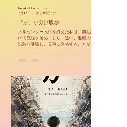
tadakohhirosimasun0
7月17日
読了時間: 1分
『が』小分け版㊵
大学センター入試を終えた私は、前期試験に向
けて勉強を始めました。途中、近畿大学の入試
試験を受験し、見事に合格することが出来まし
た。なぜ近畿大学に入りたかったかと言います
と、私本来のレベルに合っているのではないか
と感じたからです。今思えば、それは最適解で
あり、その後に、国立大学の推薦入試を担任教
師に言われて受験するのですが、その流れは良
くなかったなと感じております。やはり、大学
選びは自分自身でするべきものであったと、振
り返り未練を感じております。