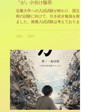
『が』小分け版㊶
近畿大学への入試試験が終わり、国立の前期日
程の試験に向けて、引き続き勉強を致しており
ました。推薦入試試験は考えておりませんでし
たが、担任教師からの勧めで推薦入試試験を受
験することに致しました。推薦入試試験は２大
学受けました。その内、初めに受けた大学は福
岡県北九州市にある大学で、国立の理系専門大
学でした。試験は数学の専門面接試験でした。
答えられないことはございませんでしたが、残
念ながらその大学との巡り合わせはございませ
んでした。その大学に合格することが出来てい
れば、また違う未来が見えていたのだと感じて
おります。